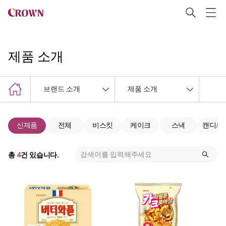
제품 소개
브랜드 소개
제품 소개
신제품
전체
비스킷
케이크
스낵
캔디/
총
4
건 있습니다.