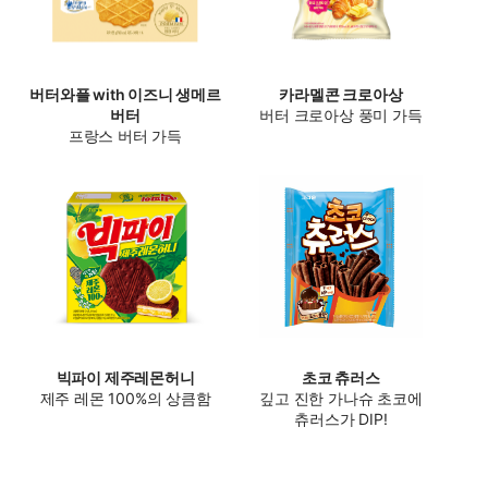
버터와플 with 이즈니 생메르
카라멜콘 크로아상
버터
버터 크로아상 풍미 가득
프랑스 버터 가득
빅파이 제주레몬허니
초코 츄러스
제주 레몬 100%의 상큼함
깊고 진한 가나슈 초코에
츄러스가 DIP!