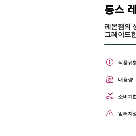
롱스 
레몬잼의 
그레이드한
식품유
내용량
소비기
알러지