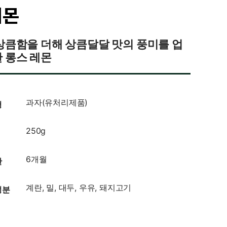
레몬
상큼함을 더해 상큼달달 맛의 풍미를 업
 롱스 레몬
과자(유처리제품)
형
250g
6개월
한
계란, 밀, 대두, 우유, 돼지고기
성분