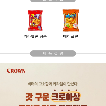
카라멜콘 땅콩
메이플콘
제품설명